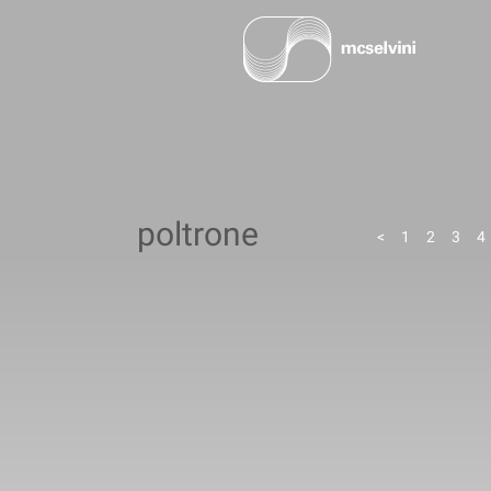
poltrone
<
1
2
3
4