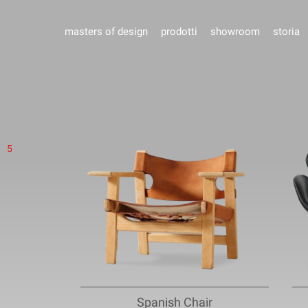
masters of design
prodotti
showroom
storia
5
Spanish Chair