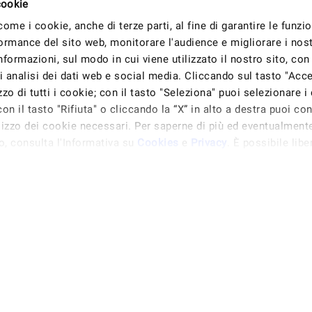
cookie
 come i cookie, anche di terze parti, al fine di garantire le funzio
ormance del sito web, monitorare l'audience e migliorare i nostr
formazioni, sul modo in cui viene utilizzato il nostro sito, con 
 analisi dei dati web e social media. Cliccando sul tasto "Accet
izzo di tutti i cookie; con il tasto "Seleziona" puoi selezionare i
on il tasto "Rifiuta" o cliccando la “X” in alto a destra puoi con
ilizzo dei cookie necessari. Per saperne di più ed eventualment
o, consulta l'Informativa su
Cookies
e
Privacy
. È possibile lib
ocare il proprio consenso in qualsiasi momento, accedendo al pa