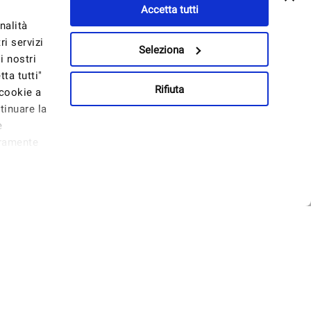
Accetta tutti
nalità
i servizi
Seleziona
i nostri
ta tutti"
Rifiuta
 cookie a
tinuare la
e
eramente
nnello