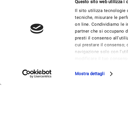
Questo sito web utilizza i 
Il sito utilizza tecnologie
tecniche, misurare le perf
on line. Condividiamo le in
partner che si occupano di
presti il consenso all'util
cui prestare il consenso; c
navigazione solo con l'ut
modificare il tuo consens
prestare, rifiutare o rev
Mostra Dettagli.
Mostra dettagli