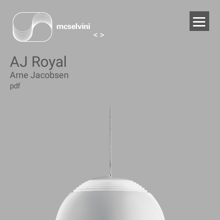
<
>
AJ Royal
Arne Jacobsen
pdf