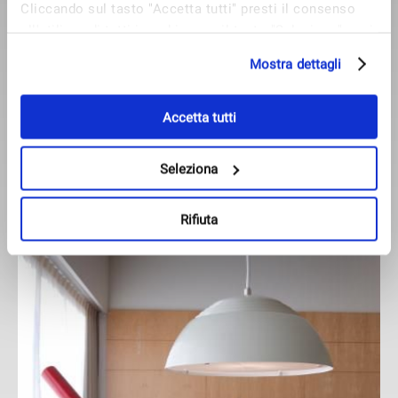
Cliccando sul tasto "Accetta tutti" presti il consenso
all'utilizzo di tutti i cookie; con il tasto "Seleziona" puoi
selezionare i cookie a cui prestare il consenso; con il
Mostra dettagli
tasto "Rifiuta" o cliccando la “X” in alto a destra puoi
continuare la navigazione solo con l'utilizzo dei cookie
necessari. Per saperne di più ed eventualmente
Accetta tutti
modificare il tuo consenso, consulta l'Informativa su
Cookies
e
Privacy
. È possibile liberamente prestare,
Seleziona
rifiutare o revocare il proprio consenso in qualsiasi
momento, accedendo al pannello Mostra Dettagli.
Rifiuta