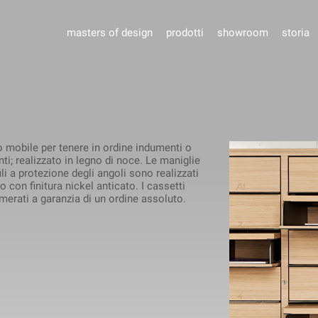
masters of design
prodotti
showroom
storia
o mobile per tenere in ordine indumenti o
i; realizzato in legno di noce. Le maniglie
fili a protezione degli angoli sono realizzati
io con finitura nickel anticato. I cassetti
erati a garanzia di un ordine assoluto.