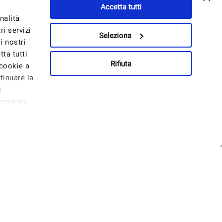
Accetta tutti
nalità
i servizi
Seleziona
i nostri
ta tutti"
Rifiuta
 cookie a
tinuare la
e
eramente
nnello