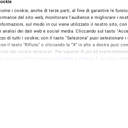
cookie
 come i cookie, anche di terze parti, al fine di garantire le funzio
ormance del sito web, monitorare l'audience e migliorare i nostr
formazioni, sul modo in cui viene utilizzato il nostro sito, con 
 analisi dei dati web e social media. Cliccando sul tasto "Accet
izzo di tutti i cookie; con il tasto "Seleziona" puoi selezionare i
on il tasto "Rifiuta" o cliccando la “X” in alto a destra puoi con
ilizzo dei cookie necessari. Per saperne di più ed eventualment
o, consulta l'Informativa su
Cookies
e
Privacy
. È possibile lib
ocare il proprio consenso in qualsiasi momento, accedendo al pa