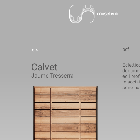
<
>
pdf
Calvet
Eclettic
document
Jaume Tresserra
ed i pro
in accia
sono num