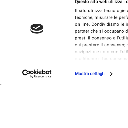
Questo sito web utilizza i 
Il sito utilizza tecnologie
tecniche, misurare le perf
on line. Condividiamo le in
partner che si occupano di
presti il consenso all'util
cui prestare il consenso; c
navigazione solo con l'ut
modificare il tuo consens
prestare, rifiutare o rev
Mostra Dettagli.
Mostra dettagli