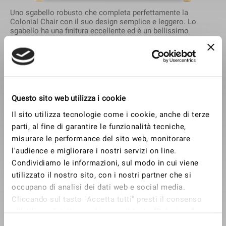
Uno sgabello robusto che completa perfettamente la
Colonial Chair con il suo design semplice e leggero. Lo
sgabello ha una finitura eccellente ed è un bellissimo
oggetto di per sé. La seduta è in canna intrecciata a mano.
Disponibile con rivestimento in tessuto o pelle. Tessuto
sfoderabile. Progettato da Ole Wanscher nel 1949.
Questo sito web utilizza i cookie
Il sito utilizza tecnologie come i cookie, anche di terze
parti, al fine di garantire le funzionalità tecniche,
misurare le performance del sito web, monitorare
l'audience e migliorare i nostri servizi on line.
Condividiamo le informazioni, sul modo in cui viene
utilizzato il nostro sito, con i nostri partner che si
occupano di analisi dei dati web e social media.
Cliccando sul tasto "Accetta tutti" presti il consenso
all'utilizzo di tutti i cookie; con il tasto "Seleziona" puoi
selezionare i cookie a cui prestare il consenso; con il