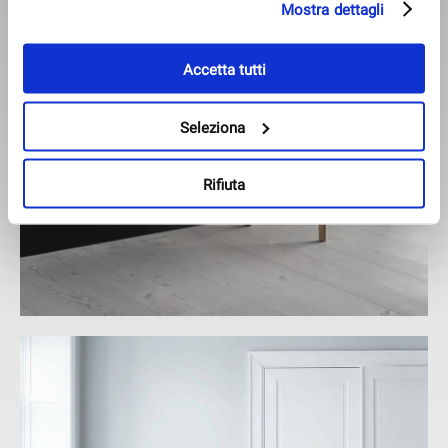
Mostra dettagli
tasto "Rifiuta" o cliccando la “X” in alto a destra puoi
continuare la navigazione solo con l'utilizzo dei cookie
necessari. Per saperne di più ed eventualmente
Accetta tutti
modificare il tuo consenso, consulta l'Informativa su
Cookies
e
Privacy
. È possibile liberamente prestare,
Seleziona
rifiutare o revocare il proprio consenso in qualsiasi
momento, accedendo al pannello Mostra Dettagli.
Rifiuta