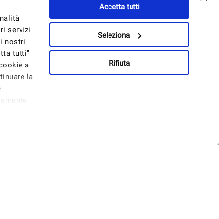
Accetta tutti
nalità
i servizi
Seleziona
i nostri
ta tutti"
Rifiuta
 cookie a
tinuare la
e
eramente
nnello