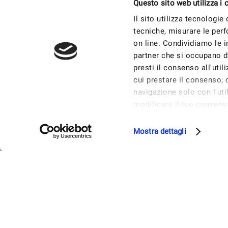
Questo sito web utilizza i 
Il sito utilizza tecnologie
tecniche, misurare le perf
on line. Condividiamo le in
partner che si occupano di
presti il consenso all'util
cui prestare il consenso; c
navigazione solo con l'ut
modificare il tuo consens
prestare, rifiutare o rev
Mostra Dettagli.
Mostra dettagli