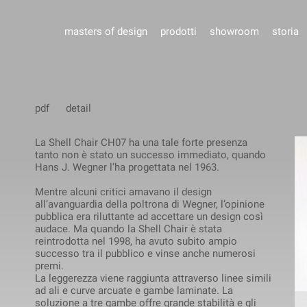
masters of design
prodotti
showroom
storia
pdf
detail
La Shell Chair CH07 ha una tale forte presenza
tanto non è stato un successo immediato, quando
Hans J. Wegner l’ha progettata nel 1963.
Mentre alcuni critici amavano il design
all’avanguardia della poltrona di Wegner, l’opinione
pubblica era riluttante ad accettare un design così
audace. Ma quando la Shell Chair è stata
reintrodotta nel 1998, ha avuto subito ampio
successo tra il pubblico e vinse anche numerosi
premi.
La leggerezza viene raggiunta attraverso linee simili
ad ali e curve arcuate e gambe laminate. La
soluzione a tre gambe offre grande stabilità e gli