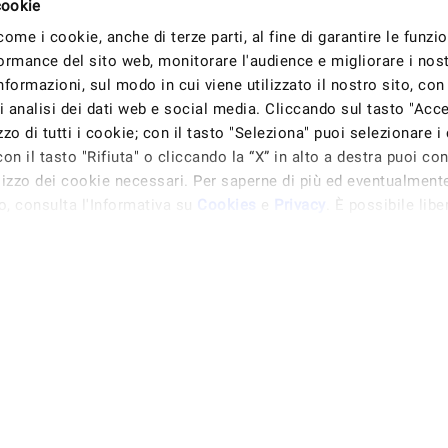
cookie
 come i cookie, anche di terze parti, al fine di garantire le funzio
ormance del sito web, monitorare l'audience e migliorare i nostr
formazioni, sul modo in cui viene utilizzato il nostro sito, con 
 analisi dei dati web e social media. Cliccando sul tasto "Accet
izzo di tutti i cookie; con il tasto "Seleziona" puoi selezionare i
on il tasto "Rifiuta" o cliccando la “X” in alto a destra puoi con
ilizzo dei cookie necessari. Per saperne di più ed eventualment
o, consulta l'Informativa su
Cookies
e
Privacy
. È possibile lib
ocare il proprio consenso in qualsiasi momento, accedendo al pa